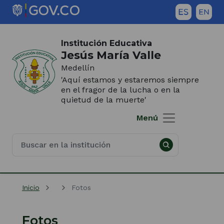
Saltar al contenido principal
Inicio del contenido principal
(Este
enlace
Institución Educativa
abrirá
Jesús María Valle
una
Medellín
nueva
'Aquí estamos y estaremos siempre
pestaña)
en el fragor de la lucha o en la
quietud de la muerte'
Menú
Inicio
Fotos
Fotos