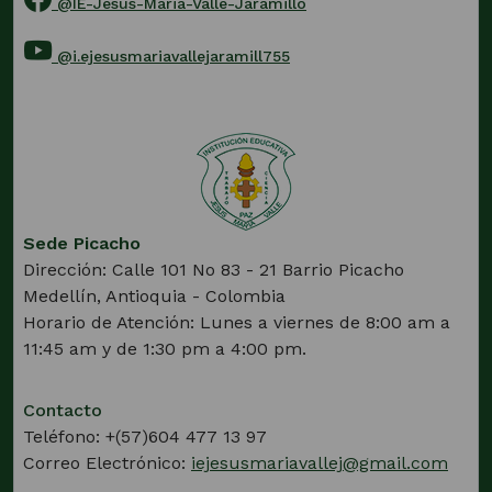
@IE-Jesus-Maria-Valle-Jaramillo
(Este
enlace
@i.ejesusmariavallejaramill755
abrirá
(Este
una
enlace
nueva
abrirá
pestaña)
una
nueva
pestaña)
Sede Picacho
Dirección: Calle 101 No 83 - 21 Barrio Picacho
Medellín, Antioquia - Colombia
Horario de Atención: Lunes a viernes de 8:00 am a
11:45 am y de 1:30 pm a 4:00 pm.
Contacto
Teléfono: +(57)604 477 13 97
Correo Electrónico:
iejesusmariavallej@gmail.com