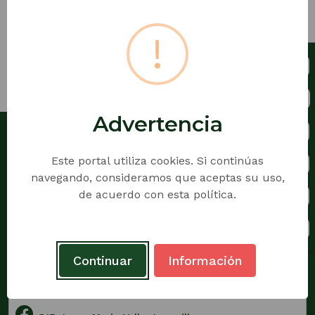
!
Institución Educativa Jesús María
Advertencia
Valle
Este portal utiliza cookies. Si continúas
Sede Principal
navegando, consideramos que aceptas su uso,
Dirección: Calle 101 No 83 - 21 Barrio Picacho
de acuerdo con esta política.
Medellín, Antioquia - Colombia
Horario de Atención: Lunes a viernes de 8:00 am a
11:45 am y de 1:30 pm a 4:00 pm.
Teléfono: +(57)604 477 13 97
Continuar
Información
Correo Electrónico:
iejesusmariavallej@gmail.com