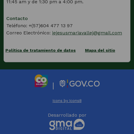
11:45 am y de 1:30 pm a 4:00 pm.
Contacto
Teléfono: +(57)604 477 13 97
Correo Electrónico:
iejesusmariavallej@gmail.com
Política de tratamiento de datos
Mapa del sitio
(Este
enlace
abrirá
una
nueva
|
pestaña)
(Este
(Este
enlace
enlace
Icons by Icons8
abrirá
abrirá
(Este
una
una
Desarrollado por
enlace
nueva
nueva
abrirá
pestaña)
pestaña)
una
(Este