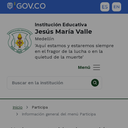
Saltar al contenido principal
Inicio del contenido principal
(Este
enlace
Institución Educativa
abrirá
Jesús María Valle
una
Medellín
nueva
'Aquí estamos y estaremos siempre
pestaña)
en el fragor de la lucha o en la
quietud de la muerte'
Menú
Inicio
Participa
Información general del menú Participa