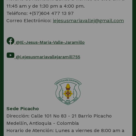
11:45 am y de 1:30 pm a 4:00 pm.
Teléfono: +(57)604 477 13 97
Correo Electrónico:
iejesusmariavallej@gmail.com
@IE-Jesus-Maria-Valle-Jaramillo
(Este
enlace
@i.ejesusmariavallejaramill755
abrirá
(Este
una
enlace
nueva
abrirá
pestaña)
una
nueva
pestaña)
Sede Picacho
Dirección: Calle 101 No 83 - 21 Barrio Picacho
Medellín, Antioquia - Colombia
Horario de Atención: Lunes a viernes de 8:00 am a