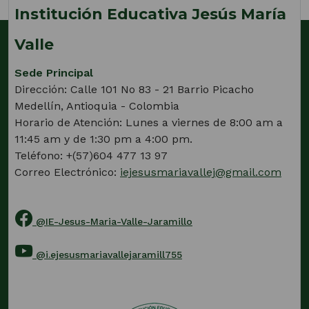
Institución Educativa Jesús María
Valle
Sede Principal
Dirección: Calle 101 No 83 - 21 Barrio Picacho
Medellín, Antioquia - Colombia
Horario de Atención: Lunes a viernes de 8:00 am a
11:45 am y de 1:30 pm a 4:00 pm.
Teléfono: +(57)604 477 13 97
Correo Electrónico:
iejesusmariavallej@gmail.com
@IE-Jesus-Maria-Valle-Jaramillo
(Este
enlace
@i.ejesusmariavallejaramill755
abrirá
(Este
una
enlace
nueva
abrirá
pestaña)