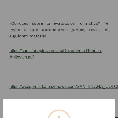
¿Conoces sobre la evaluación formativa? Te
invito a que aprendamos juntos, revisa el
siguiente material:
https://santillanaplus.com.co/Documento-Rebeca-
Anijovich.pdf
https://wccopro.s3.amazonaws.com/SANTILLANA_COL
Video conferencia: Rebeca Anijovich ¿Cómo