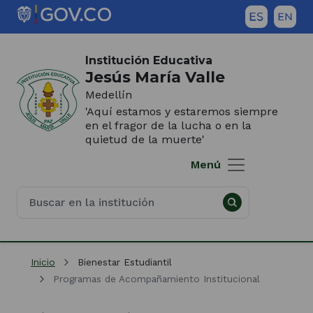
Saltar al contenido principal
Inicio del contenido principal
(Este
enlace
Institución Educativa
abrirá
Jesús María Valle
una
Medellín
nueva
'Aquí estamos y estaremos siempre
pestaña)
en el fragor de la lucha o en la
quietud de la muerte'
Menú
Inicio
Bienestar Estudiantil
Programas de Acompañamiento Institucional