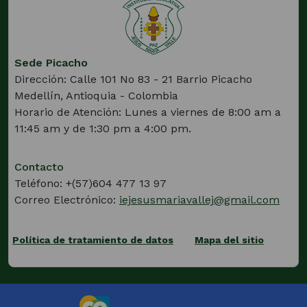
una
nueva
pestaña)
Sede Picacho
Dirección: Calle 101 No 83 - 21 Barrio Picacho
Medellín, Antioquia - Colombia
Horario de Atención: Lunes a viernes de 8:00 am a
11:45 am y de 1:30 pm a 4:00 pm.
Contacto
Teléfono: +(57)604 477 13 97
Correo Electrónico:
iejesusmariavallej@gmail.com
Política de tratamiento de datos
Mapa del sitio
(Este
enlace
abrirá
una
nueva