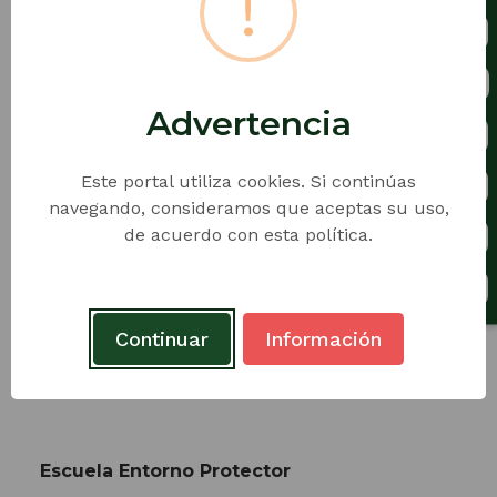
!
sabemos que nuestros estudiantes están
aprendiendo?
https://www.youtube.com/watch?
v=UAqQbeus2dc
Advertencia
Este portal utiliza cookies. Si continúas
Libro:
Anijovich, R. (2017).
La evaluación como
navegando, consideramos que aceptas su uso,
oportunidad.
de acuerdo con esta política.
http://pdfhumanidades.com/sites/default/files/apunt
Continuar
Información
Escuela Entorno Protector