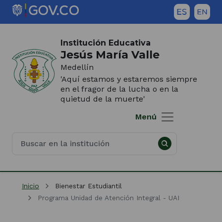
Saltar al contenido principal
Inicio del contenido principal
(Este
enlace
Institución Educativa
abrirá
Jesús María Valle
una
Medellín
nueva
'Aquí estamos y estaremos siempre
pestaña)
en el fragor de la lucha o en la
quietud de la muerte'
Menú
Inicio
Bienestar Estudiantil
Programa Unidad de Atención Integral - UAI