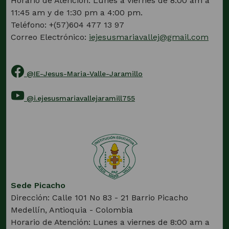
Horario de Atención: Lunes a viernes de 8:00 am a
11:45 am y de 1:30 pm a 4:00 pm.
Teléfono: +(57)604 477 13 97
Correo Electrónico:
iejesusmariavallej@gmail.com
@IE-Jesus-Maria-Valle-Jaramillo
(Este
enlace
@i.ejesusmariavallejaramill755
abrirá
(Este
una
enlace
nueva
abrirá
pestaña)
una
nueva
pestaña)
Sede Picacho
Dirección: Calle 101 No 83 - 21 Barrio Picacho
Medellín, Antioquia - Colombia
Horario de Atención: Lunes a viernes de 8:00 am a