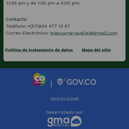
11:45 am y de 1:30 pm a 4:00 pm.
Contacto
Teléfono: +(57)604 477 13 97
Correo Electrónico:
iejesusmariavallej@gmail.com
Política de tratamiento de datos
Mapa del sitio
(Este
enlace
abrirá
una
nueva
|
pestaña)
(Este
(Este
enlace
enlace
Icons by Icons8
abrirá
abrirá
(Este
una
una
Desarrollado por
enlace
nueva
nueva
abrirá
pestaña)
pestaña)
una